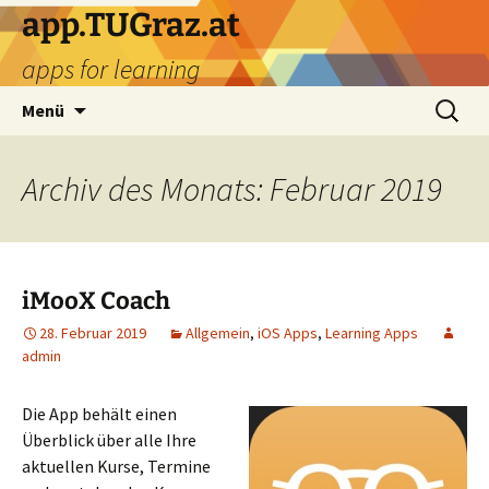
Zum
app.TUGraz.at
Inhalt
apps for learning
springen
Suchen
Menü
nach:
Archiv des Monats: Februar 2019
iMooX Coach
28. Februar 2019
Allgemein
,
iOS Apps
,
Learning Apps
admin
Die App behält einen
Überblick über alle Ihre
aktuellen Kurse, Termine