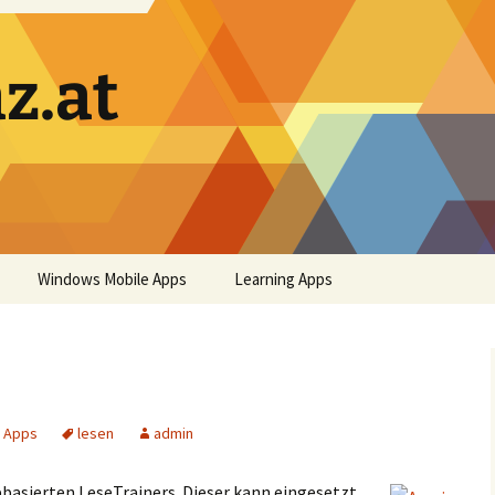
z.at
Windows Mobile Apps
Learning Apps
g Apps
lesen
admin
bbasierten LeseTrainers. Dieser kann eingesetzt