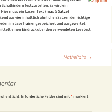
chulkindern festzustellen. Es wird ein
Hier muss ein kurzer Text (max. 5 Sätze)
nd aus vier inhaltlich ähnlichen Sätzen der richtige
erden im LeseTrainer gespeichert und ausgewertet.
mittelt einen Eindruck über den verwendeten Lesetest.
MathePairs
→
mentar
röffentlicht.
Erforderliche Felder sind mit
*
markiert