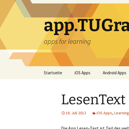
Zum
Inhalt
springen
app.TUGra
apps for learning
Startseite
iOS Apps
Android Apps
LesenText
16. Juli 2013
iOS Apps
,
Learnin
Die App Lesen-Text ist Teil des we