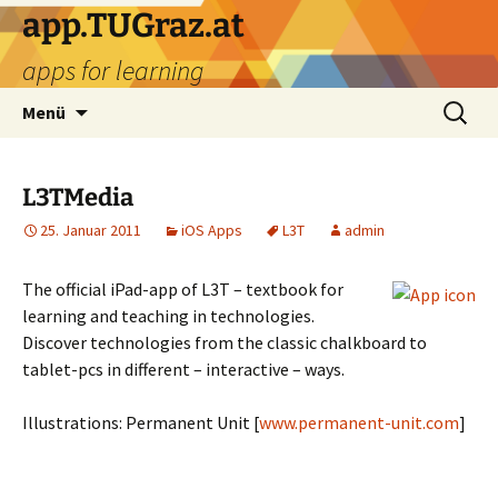
Zum
app.TUGraz.at
Inhalt
apps for learning
springen
Suchen
Menü
nach:
L3TMedia
25. Januar 2011
iOS Apps
L3T
admin
The official iPad-app of L3T – textbook for
learning and teaching in technologies.
Discover technologies from the classic chalkboard to
tablet-pcs in different – interactive – ways.
Illustrations: Permanent Unit [
www.permanent-unit.com
]