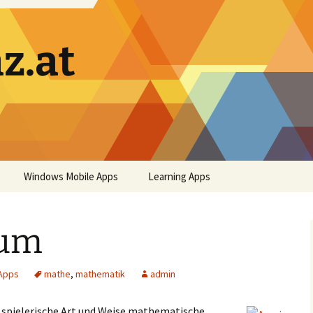
z.at
Windows Mobile Apps
Learning Apps
aum
 Apps
mathe
,
mathematik
admin
 spielerische Art und Weise mathematische