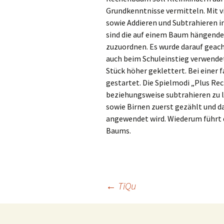
Grundkenntnisse vermitteln. Mit v
sowie Addieren und Subtrahieren i
sind die auf einem Baum hängenden 
zuzuordnen. Es wurde darauf geachte
auch beim Schuleinstieg verwendet 
Stück höher geklettert. Bei einer
gestartet. Die Spielmodi „Plus Re
beziehungsweise subtrahieren zu 
sowie Birnen zuerst gezählt und 
angewendet wird. Wiederum führt d
Baums.
Beitragsnavigation
←
TiQu