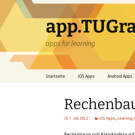
Zum
Inhalt
springen
app.TUGra
apps for learning
Startseite
iOS Apps
Android Apps
Rechenb
7. Juli 2012
iOS Apps
,
Learning
Rechenbaum soll Kleinkindern auf