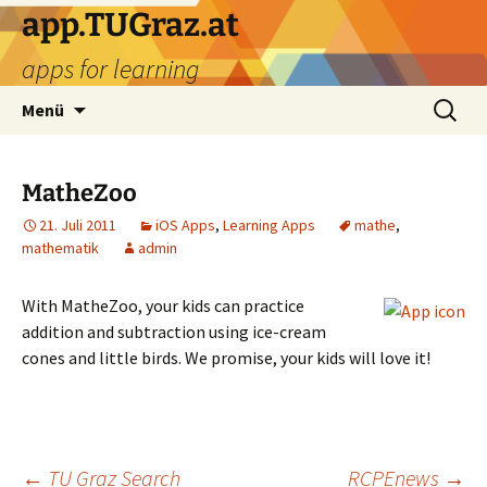
Zum
app.TUGraz.at
Inhalt
apps for learning
springen
Suchen
Menü
nach:
MatheZoo
21. Juli 2011
iOS Apps
,
Learning Apps
mathe
,
mathematik
admin
With MatheZoo, your kids can practice
addition and subtraction using ice-cream
cones and little birds. We promise, your kids will love it!
←
TU Graz Search
RCPEnews
→