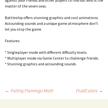
against your friends and other players to find out who is the
master of the seven seas.
Battleship offers stunning graphics and cool animations.
Astounding sounds and a unique game atmosphere don’t
let you stop the game.
Features:
* Singleplayer mode with different difficulty levels.
* Multiplayer mode via Game Center to challenge friends.
* Stunning graphics and astounding sounds.
Beitragsnavigation
←
Falling Flamingo Math
FluidColors
→