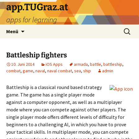
Zum
app.TUGraz.at
Inhalt
apps for learning
springen
Suchen
Menü
nach:
Battleship fighters
10. Juni 2014
iOS Apps
armada
,
battle
,
battleship
,
combat
,
game
,
naval
,
naval combat
,
sea
,
ship
admin
Battleship is a classical round based strategy
game. The game has a single player mode
against a computer opponent, as well as a multiplayer
mode where you can compete against other players. The
single player mode offers different levels of difficulty for
beginners to a challenging AI, in which you have to prove
your tactical skills. In multiplayer mode, you can compete