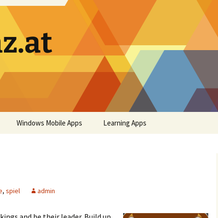
z.at
Windows Mobile Apps
Learning Apps
e
,
spiel
admin
ings and be their leader. Build up