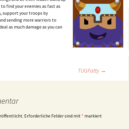
to find your enemies as fast as
, support your troops by
 and sending more warriors to
 deal as much damage as you can
TUGFatty
→
mentar
röffentlicht.
Erforderliche Felder sind mit
*
markiert