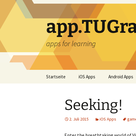
Zum
Inhalt
springen
app.TUGra
apps for learning
Startseite
iOS Apps
Android Apps
Seeking!
2. Juli 2015
iOS Apps
gam
Enter the breathtaking world of Vik