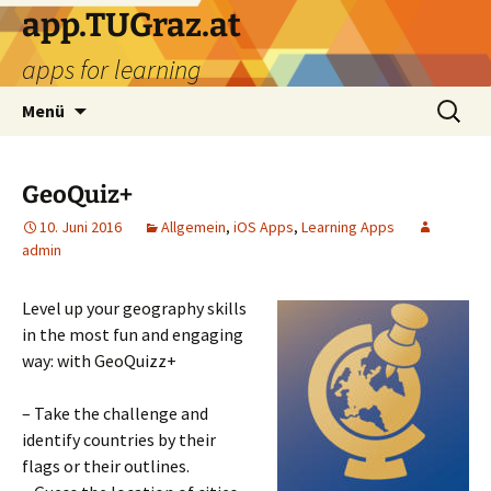
Zum
app.TUGraz.at
Inhalt
apps for learning
springen
Suchen
Menü
nach:
GeoQuiz+
10. Juni 2016
Allgemein
,
iOS Apps
,
Learning Apps
admin
Level up your geography skills
in the most fun and engaging
way: with GeoQuizz+
– Take the challenge and
identify countries by their
flags or their outlines.