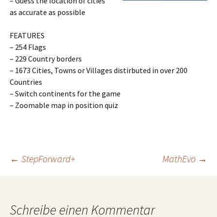
– Guess the location of cities
as accurate as possible
FEATURES
– 254 Flags
– 229 Country borders
– 1673 Cities, Towns or Villages distirbuted in over 200
Countries
– Switch continents for the game
– Zoomable map in position quiz
Beitragsnavigation
←
StepForward+
MathEvo
→
Schreibe einen Kommentar