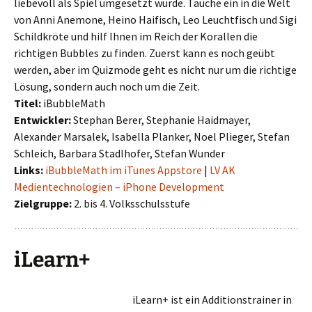
liebevoll als Spiel umgesetzt wurde. Tauche ein in die Welt
von Anni Anemone, Heino Haifisch, Leo Leuchtfisch und Sigi
Schildkröte und hilf Ihnen im Reich der Korallen die
richtigen Bubbles zu finden. Zuerst kann es noch geübt
werden, aber im Quizmode geht es nicht nur um die richtige
Lösung, sondern auch noch um die Zeit.
Titel:
iBubbleMath
Entwickler:
Stephan Berer, Stephanie Haidmayer,
Alexander Marsalek, Isabella Planker, Noel Plieger, Stefan
Schleich, Barbara Stadlhofer, Stefan Wunder
Links:
iBubbleMath im iTunes Appstore
|
LV AK
Medientechnologien – iPhone Development
Zielgruppe:
2. bis 4. Volksschulsstufe
iLearn+
iLearn+ ist ein Additionstrainer in