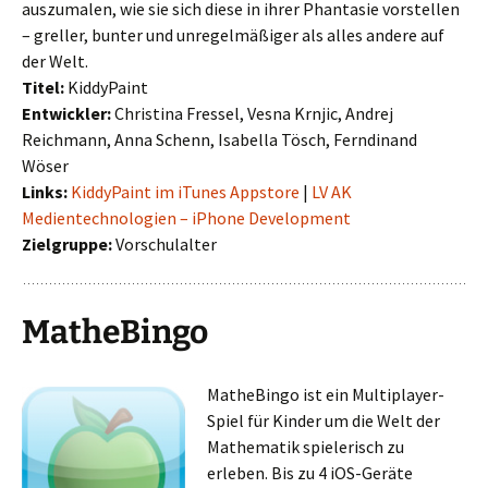
auszumalen, wie sie sich diese in ihrer Phantasie vorstellen
– greller, bunter und unregelmäßiger als alles andere auf
der Welt.
Titel:
KiddyPaint
Entwickler:
Christina Fressel, Vesna Krnjic, Andrej
Reichmann, Anna Schenn, Isabella Tösch, Ferndinand
Wöser
Links:
KiddyPaint im iTunes Appstore
|
LV AK
Medientechnologien – iPhone Development
Zielgruppe:
Vorschulalter
MatheBingo
MatheBingo ist ein Multiplayer-
Spiel für Kinder um die Welt der
Mathematik spielerisch zu
erleben. Bis zu 4 iOS-Geräte