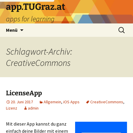
Zum
app.TUGraz.at
Inhalt
apps for learning
springen
Suchen
Menü
nach:
Schlagwort-Archiv:
CreativeCommons
LicenseApp
20. Juni 2017
Allgemein
,
iOS Apps
CreativeCommons
,
Lizenz
admin
Mit dieser App kannst du ganz
einfach deine Bilder mit einem