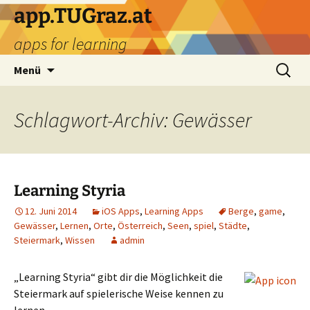
Zum
app.TUGraz.at
Inhalt
apps for learning
springen
Suchen
Menü
nach:
Schlagwort-Archiv: Gewässer
Learning Styria
12. Juni 2014
iOS Apps
,
Learning Apps
Berge
,
game
,
Gewässer
,
Lernen
,
Orte
,
Österreich
,
Seen
,
spiel
,
Städte
,
Steiermark
,
Wissen
admin
„Learning Styria“ gibt dir die Möglichkeit die
Steiermark auf spielerische Weise kennen zu