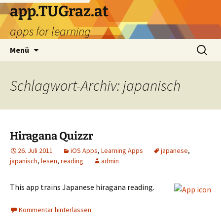
Zum
app.TUGraz.at
Inhalt
apps for learning
springen
Suchen
Menü
nach:
Schlagwort-Archiv: japanisch
Hiragana Quizzr
26. Juli 2011
iOS Apps
,
Learning Apps
japanese
,
japanisch
,
lesen
,
reading
admin
This app trains Japanese hiragana reading.
Kommentar hinterlassen