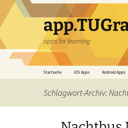
Zum
Inhalt
springen
app.TUGra
apps for learning
Startseite
iOS Apps
Android Apps
Schlagwort-Archiv: Nach
Nachtbus 