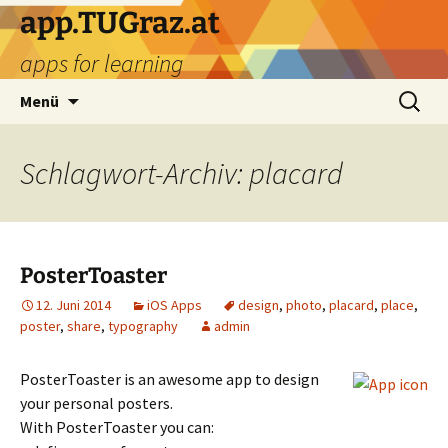
Zum
app.TUGraz.at
Inhalt
apps for learning
springen
Suchen
Menü
nach:
Schlagwort-Archiv: placard
PosterToaster
12. Juni 2014
iOS Apps
design
,
photo
,
placard
,
place
,
poster
,
share
,
typography
admin
PosterToaster is an awesome app to design
your personal posters.
With PosterToaster you can: