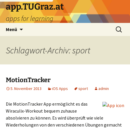
Zum
app.TUGraz.at
Inhalt
apps for learning
springen
Suchen
Menü
nach:
Schlagwort-Archiv: sport
MotionTracker
5. November 2013
iOS Apps
sport
admin
Die MotionTracker App ermöglicht es das
Wiraculix-Workout bequem zuhause
absolvieren zu können. Es wird überprüft wie viele
Wiederholungen von den verschiedenen Übungen gemacht