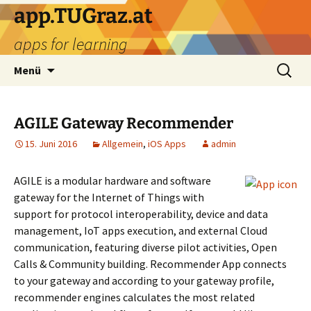
Zum
app.TUGraz.at
Inhalt
apps for learning
springen
Suchen
Menü
nach:
AGILE Gateway Recommender
15. Juni 2016
Allgemein
,
iOS Apps
admin
AGILE is a modular hardware and software
gateway for the Internet of Things with
support for protocol interoperability, device and data
management, IoT apps execution, and external Cloud
communication, featuring diverse pilot activities, Open
Calls & Community building. Recommender App connects
to your gateway and according to your gateway profile,
recommender engines calculates the most related