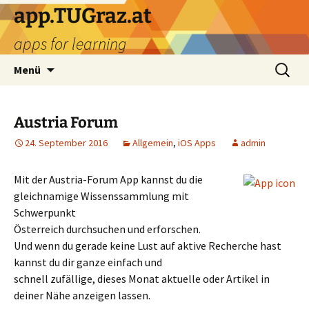
Zum
app.TUGraz.at
Inhalt
apps for learning
springen
Suchen
Menü
nach:
Austria Forum
24. September 2016
Allgemein
,
iOS Apps
admin
Mit der Austria-Forum App kannst du die
gleichnamige Wissenssammlung mit
Schwerpunkt
Österreich durchsuchen und erforschen.
Und wenn du gerade keine Lust auf aktive Recherche hast
kannst du dir ganze einfach und
schnell zufällige, dieses Monat aktuelle oder Artikel in
deiner Nähe anzeigen lassen.