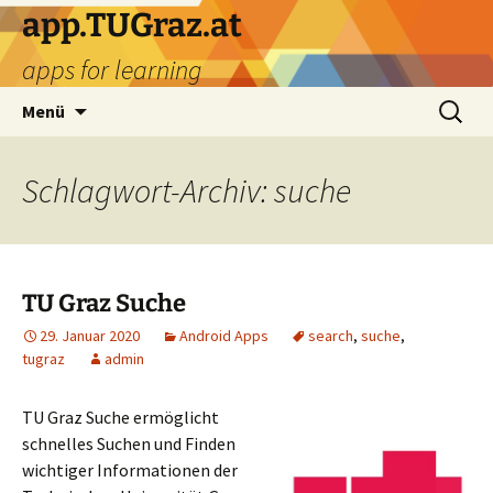
Zum
app.TUGraz.at
Inhalt
apps for learning
springen
Suchen
Menü
nach:
Schlagwort-Archiv: suche
TU Graz Suche
29. Januar 2020
Android Apps
search
,
suche
,
tugraz
admin
TU Graz Suche ermöglicht
schnelles Suchen und Finden
wichtiger Informationen der