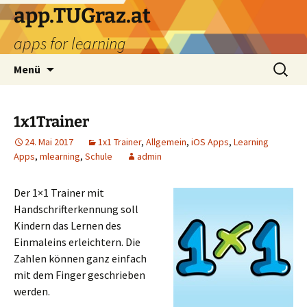
Zum
app.TUGraz.at
Inhalt
apps for learning
springen
Suchen
Menü
nach:
1x1Trainer
24. Mai 2017
1x1 Trainer
,
Allgemein
,
iOS Apps
,
Learning
Apps
,
mlearning
,
Schule
admin
Der 1×1 Trainer mit
Handschrifterkennung soll
Kindern das Lernen des
Einmaleins erleichtern. Die
Zahlen können ganz einfach
mit dem Finger geschrieben
werden.