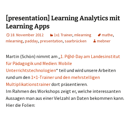
[presentation] Learning Analytics mit
Learning Apps
18. November 2012
1x1 Trainer
,
mlearning
mathe
,
mlearning
,
padday
,
presentation
,
saarbrücken
mebner
Martin (Schön) nimmt am „
1. P@d-Day am Landesinstitut
für Pädagogik und Medien: Mobile
Unterrichtstechnologien
“ teil und wird unsere Arbeiten
rund um den
1×1-Trainer und den mehrstelligen
Multiplikationstrainer
dort präsentieren.
Im Rahmen des Workshops zeigt er, welche interessanten
Aussagen man aus einer Vielzahl an Daten bekommen kann.
Hier die Folien: