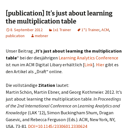
[publication] It’s just about learning
the multiplication table
8. September 2012
1x1 Trainer
1*1 Trainer
,
ACM
,
publication
mebner
Unser Beitrag „
It’s just about learning the multiplication
table
“ bei der diesjährigen
Learning Analytics Conference
ist nun im ACM Digital Libary erhältlich [
Link
].
Hier
gibt es
den Artikel als „Draft“ online.
Die vollständige
Zitation
lautet:
Martin Schön, Martin Ebner, and Georg Kothmeier. 2012. It’s
just about learning the multiplication table.
In Proceedings
of the 2nd International Conference on Learning Analytics and
Knowledge
(LAK ’12), Simon Buckingham Shum, Dragan
Gasevic, and Rebecca Ferguson (Eds.). ACM, New York, NY,
USA, 73-81.
DOI=10.1145/2330601.2330624