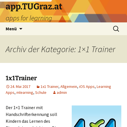
Zum
app.TUGraz.at
Inhalt
apps for learning
springen
Suchen
Menü
nach:
Archiv der Kategorie: 1×1 Trainer
1x1Trainer
24. Mai 2017
1x1 Trainer
,
Allgemein
,
iOS Apps
,
Learning
Apps
,
mlearning
,
Schule
admin
Der 1×1 Trainer mit
Handschrifterkennung soll
Kindern das Lernen des