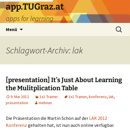
Zum
app.TUGraz.at
Inhalt
apps for learning
springen
Suchen
Menü
nach:
Schlagwort-Archiv: lak
[presentation] It’s Just About Learning
the Mulitplication Table
9. Mai 2012
1x1 Trainer
1x1 Trainer
,
konferenz
,
lak
,
präsentation
mebner
Die Präsentation die Martin Schön auf der
LAK 2012
Konferenz
gehalten hat, ist nun auch online verfügbar.