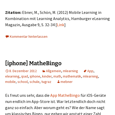
Zitation:
Ebner, M., Schön, M. (2012) Mobile Learning in
Kombination mit Learning Analytics, Hamburger eLearning
Magazin, Ausgabe 9, S. 32-34 [
Link
]
Kommentar hinterlassen
[iphone] MatheBingo
8. Dezember 2012
Allgemein
,
mlearning
App
,
elearning
,
ipad
,
iphone
,
kinder
,
math
,
mathematik
,
mlearning
,
mobile
,
school
,
schule
,
tugraz
mebner
Es freut uns sehr, dass die
App MatheBingo
für iOS-Geräte
nun endlich im App-Store ist. War letztendlich doch nicht
ganz so einfach. Aber worum geht es? Wie der Name sagt
um klassisches Bingo, nur geben wir anstatt einer Zahl