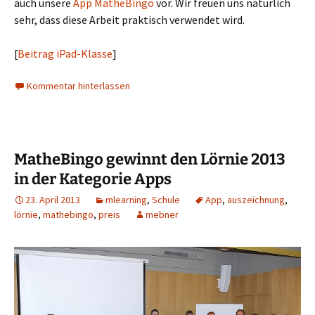
auch unsere
App MatheBingo
vor. Wir freuen uns natürlich
sehr, dass diese Arbeit praktisch verwendet wird.
[
Beitrag iPad-Klasse
]
Kommentar hinterlassen
MatheBingo gewinnt den Lörnie 2013
in der Kategorie Apps
23. April 2013
mlearning
,
Schule
App
,
auszeichnung
,
lörnie
,
mathebingo
,
preis
mebner