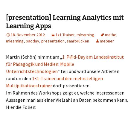
[presentation] Learning Analytics mit
Learning Apps
18. November 2012
1x1 Trainer
,
mlearning
mathe
,
mlearning
,
padday
,
presentation
,
saarbrücken
mebner
Martin (Schön) nimmt am „
1. P@d-Day am Landesinstitut
für Pädagogik und Medien: Mobile
Unterrichtstechnologien
“ teil und wird unsere Arbeiten
rund um den
1×1-Trainer und den mehrstelligen
Multiplikationstrainer
dort präsentieren.
Im Rahmen des Workshops zeigt er, welche interessanten
Aussagen man aus einer Vielzahl an Daten bekommen kann.
Hier die Folien: