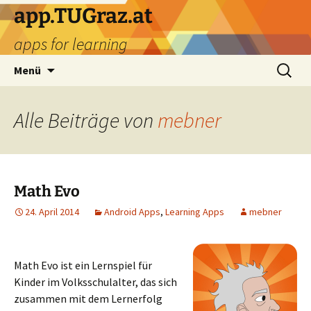
Zum
app.TUGraz.at
Inhalt
apps for learning
springen
Suchen
Menü
nach:
Alle Beiträge von
mebner
Math Evo
24. April 2014
Android Apps
,
Learning Apps
mebner
Math Evo ist ein Lernspiel für
Kinder im Volksschulalter, das sich
zusammen mit dem Lernerfolg