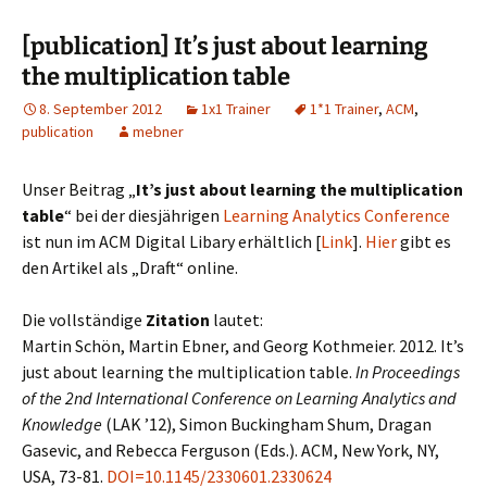
[publication] It’s just about learning
the multiplication table
8. September 2012
1x1 Trainer
1*1 Trainer
,
ACM
,
publication
mebner
Unser Beitrag „
It’s just about learning the multiplication
table
“ bei der diesjährigen
Learning Analytics Conference
ist nun im ACM Digital Libary erhältlich [
Link
].
Hier
gibt es
den Artikel als „Draft“ online.
Die vollständige
Zitation
lautet:
Martin Schön, Martin Ebner, and Georg Kothmeier. 2012. It’s
just about learning the multiplication table.
In Proceedings
of the 2nd International Conference on Learning Analytics and
Knowledge
(LAK ’12), Simon Buckingham Shum, Dragan
Gasevic, and Rebecca Ferguson (Eds.). ACM, New York, NY,
USA, 73-81.
DOI=10.1145/2330601.2330624