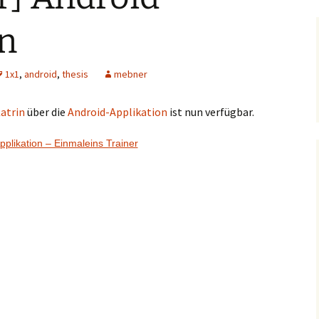
on
1x1
,
android
,
thesis
mebner
atrin
über die
Android-Applikation
ist nun verfügbar.
pplikation – Einmaleins Trainer