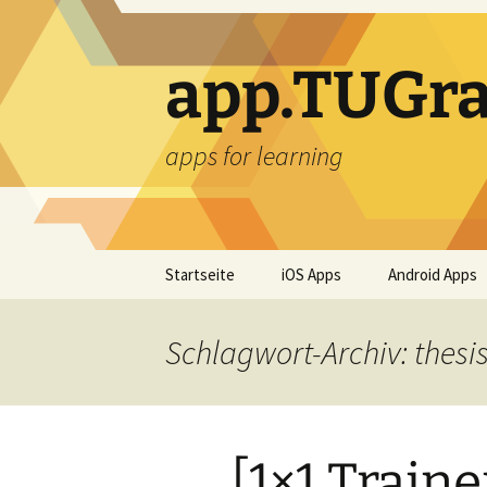
Zum
Inhalt
springen
app.TUGra
apps for learning
Startseite
iOS Apps
Android Apps
Schlagwort-Archiv: thesi
[1×1 Train