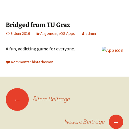
Bridged from TU Graz
9. Juni 2016
Allgemein
,
iOS Apps
admin
A fun, addicting game for everyone.
Kommentar hinterlassen
Beitragsnavigation
←
Ältere Beiträge
→
Neuere Beiträge