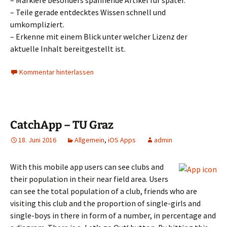
– Markiere besonders spannende Artikel für später.
– Teile gerade entdecktes Wissen schnell und
umkompliziert.
– Erkenne mit einem Blick unter welcher Lizenz der
aktuelle Inhalt bereitgestellt ist.
Kommentar hinterlassen
CatchApp – TU Graz
18. Juni 2016
Allgemein
,
iOS Apps
admin
With this mobile app users can see clubs and
their population in their near field area. Users
can see the total population of a club, friends who are
visiting this club and the proportion of single-girls and
single-boys in there in form of a number, in percentage and