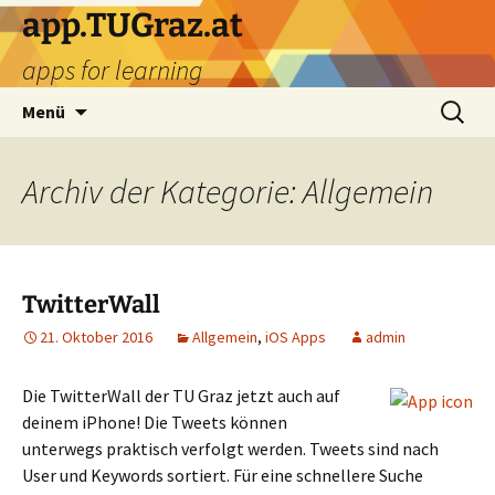
Zum
app.TUGraz.at
Inhalt
apps for learning
springen
Suchen
Menü
nach:
Archiv der Kategorie: Allgemein
TwitterWall
21. Oktober 2016
Allgemein
,
iOS Apps
admin
Die TwitterWall der TU Graz jetzt auch auf
deinem iPhone! Die Tweets können
unterwegs praktisch verfolgt werden. Tweets sind nach
User und Keywords sortiert. Für eine schnellere Suche