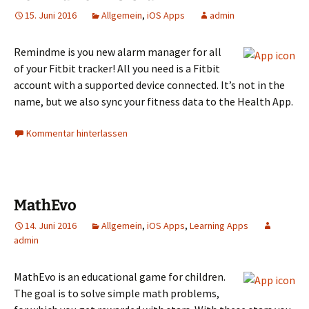
15. Juni 2016
Allgemein
,
iOS Apps
admin
Remindme is you new alarm manager for all
of your Fitbit tracker! All you need is a Fitbit
account with a supported device connected. It’s not in the
name, but we also sync your fitness data to the Health App.
Kommentar hinterlassen
MathEvo
14. Juni 2016
Allgemein
,
iOS Apps
,
Learning Apps
admin
MathEvo is an educational game for children.
The goal is to solve simple math problems,