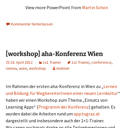
View more PowerPoint from
Martin Schön
Kommentar hinterlassen
[workshop] aha-Konferenz Wien
16. April 2012
1x1 Trainer
1x1 Trainer
,
conference
,
vienna
,
wien
,
workshop
mebner
Im Rahmen der ersten aha-Konferenz in Wien zu „
Lernen
und Bildung für WegbereiterInnen einer neuen Lernkultur
“
haben wir einen Workshop zum Thema „Einsatz von
Learning Apps“ (
Programm der Konferenz
) gehalten. Es
wurden dabei die Arbeiten rund um
app.tugraz.at
dargestellt und insbesondere auch der 1×1-Trainer.
Wir sagen nochmals danke an alle TeilnehmerInnen und