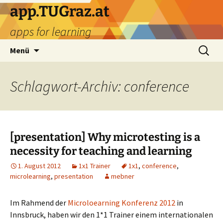
Zum
app.TUGraz.at
Inhalt
apps for learning
springen
Suchen
Menü
nach:
Schlagwort-Archiv: conference
[presentation] Why microtesting is a
necessity for teaching and learning
1. August 2012
1x1 Trainer
1x1
,
conference
,
microlearning
,
presentation
mebner
Im Rahmend der
Microloearning Konferenz 2012
in
Innsbruck, haben wir den 1*1 Trainer einem internationalen