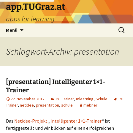
Zum
app.TUGraz.at
Inhalt
apps for learning
springen
Suchen
Menü
nach:
Schlagwort-Archiv: presentation
[presentation] Intelligenter 1×1-
Trainer
22. November 2012
1x1 Trainer
,
mlearning
,
Schule
1x1
Trainer
,
netidee
,
presentation
,
schule
mebner
Das
Netidee-Projekt
„
Intelligenter 1×1-Trainer
“ ist
fertiggestellt und wir blicken auf einen erfolgreichen