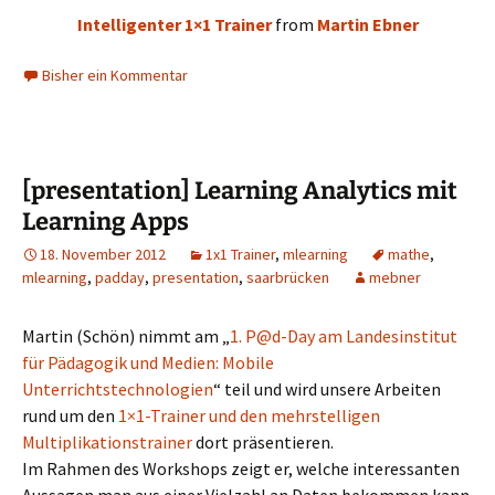
Intelligenter 1×1 Trainer
from
Martin Ebner
Bisher ein Kommentar
[presentation] Learning Analytics mit
Learning Apps
18. November 2012
1x1 Trainer
,
mlearning
mathe
,
mlearning
,
padday
,
presentation
,
saarbrücken
mebner
Martin (Schön) nimmt am „
1. P@d-Day am Landesinstitut
für Pädagogik und Medien: Mobile
Unterrichtstechnologien
“ teil und wird unsere Arbeiten
rund um den
1×1-Trainer und den mehrstelligen
Multiplikationstrainer
dort präsentieren.
Im Rahmen des Workshops zeigt er, welche interessanten