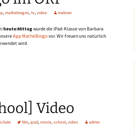
pp
,
mathebingon
,
tv
,
video
mebner
ei
heute:Mittag
wurde die iPad-Klasse von Barbara
 unsere
App MatheBingo
vor. Wir freuen uns natürlich
erwendet wird.
chool] Video
Schule
film
,
ipad
,
movie
,
school
,
video
admin