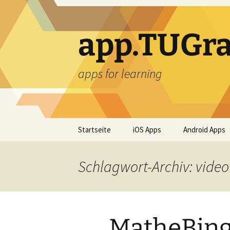
Zum
Inhalt
springen
app.TUGra
apps for learning
Startseite
iOS Apps
Android Apps
Schlagwort-Archiv: video
MatheBing