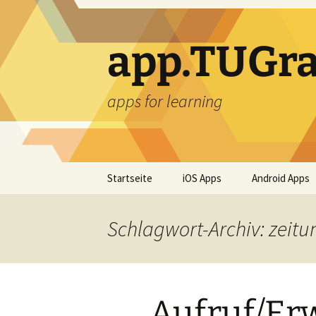
Zum
Inhalt
springen
app.TUGra
apps for learning
Startseite
iOS Apps
Android Apps
Schlagwort-Archiv: zeitu
Aufruf/Er