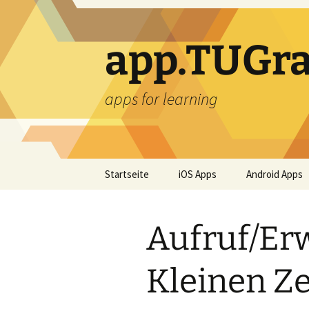
Zum
Inhalt
springen
app.TUGra
apps for learning
Startseite
iOS Apps
Android Apps
Aufruf/Er
Kleinen Z