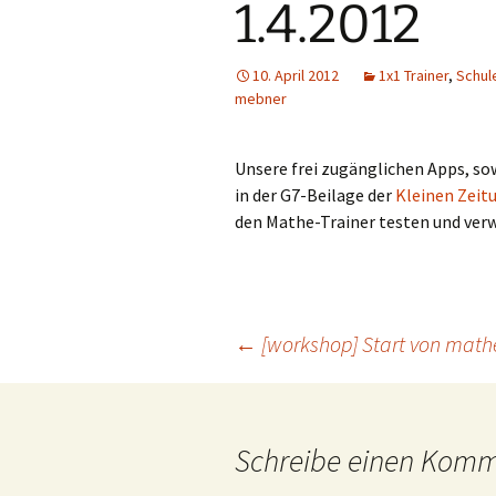
1.4.2012
10. April 2012
1x1 Trainer
,
Schul
mebner
Unsere frei zugänglichen Apps, sow
in der G7-Beilage der
Kleinen Zeit
den Mathe-Trainer testen und ver
Beitragsnavigation
←
[workshop] Start von mathe
Schreibe einen Kom