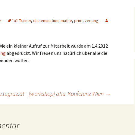
e
1x1 Trainer
,
dissemination
,
mathe
,
print
,
zeitung
ie ein kleiner Aufruf zur Mitarbeit wurde am 1.4.2012
ung
abgedruckt. Wir freuen uns natürlich über alle die
wenden wollen.
.tugraz.at
[workshop] aha-Konferenz Wien
→
mentar