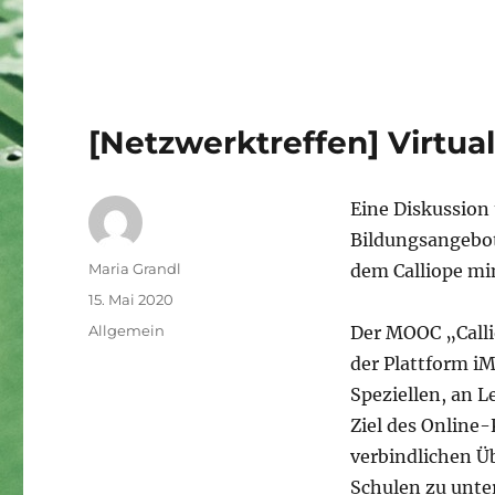
[Netzwerktreffen] Virtua
Eine Diskussion
Bildungsangebo
Autor
Maria Grandl
dem Calliope mi
Veröffentlicht
15. Mai 2020
am
Kategorien
Allgemein
Der MOOC „Calli
der Plattform iM
Speziellen, an 
Ziel des Online-
verbindlichen Ü
Schulen zu unte