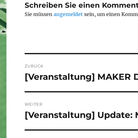
Schreiben Sie einen Komment
Sie müssen
angemeldet
sein, um einen Komm
Beitragsnavigation
ZURÜCK
[Veranstaltung] MAKER 
Vorheriger
Beitrag:
WEITER
[Veranstaltung] Update
Nächster
Beitrag: