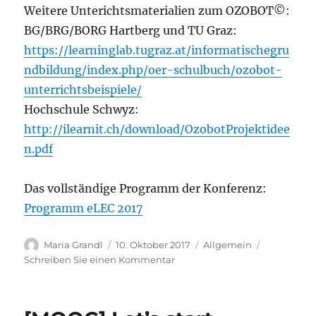
Weitere Unterichtsmaterialien zum OZOBOT©:
BG/BRG/BORG Hartberg und TU Graz:
https://learninglab.tugraz.at/informatischegru
ndbildung/index.php/oer-schulbuch/ozobot-
unterrichtsbeispiele/
Hochschule Schwyz:
http://ilearnit.ch/download/OzobotProjektidee
n.pdf
Das vollständige Programm der Konferenz:
Programm eLEC 2017
Autor
Veröffentlicht
Kategorien
Maria Grandl
10. Oktober 2017
Allgemein
am
zu
Schreiben Sie einen Kommentar
[Workshop]
eLearningExpertsConference
Eisenstadt