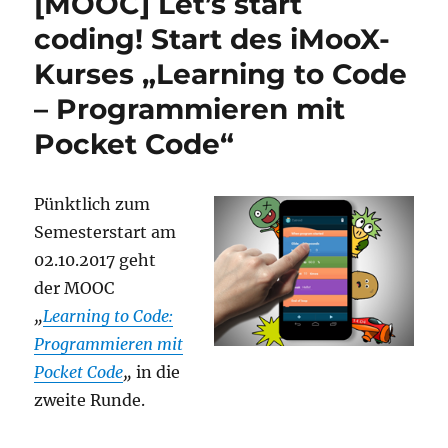
[MOOC] Let’s start
2017
coding! Start des iMooX-
Kurses „Learning to Code
– Programmieren mit
Pocket Code“
Pünktlich zum
Semesterstart am
02.10.2017 geht
der MOOC
„
Learning to Code:
Programmieren mit
Pocket Code
„
in die
zweite Runde.