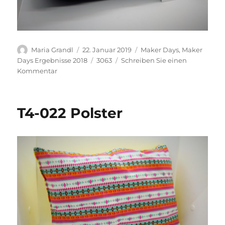
Autor
Veröffentlicht
Kategorien
Maria Grandl
22. Januar 2019
Maker Days
,
Maker
am
Schlagwörter
Days Ergebnisse 2018
3063
Schreiben Sie einen
zu
Kommentar
T4-
024
Polster
T4-022 Polster