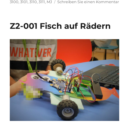
zu
3100
,
3101
,
3110
,
3111
,
MJ
Schreiben Sie einen Kommentar
Light
Z2-001 Fisch auf Rädern