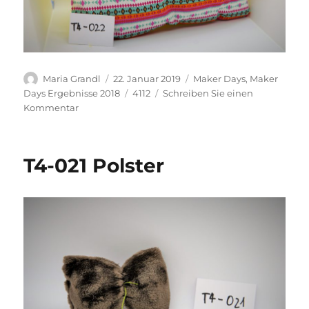
Autor
Veröffentlicht
Kategorien
Maria Grandl
22. Januar 2019
Maker Days
,
Maker
am
Schlagwörter
Days Ergebnisse 2018
4112
Schreiben Sie einen
zu
Kommentar
T4-
022
Polster
T4-021 Polster