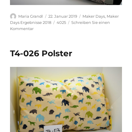
Autor
Veröffentlicht
Kategorien
Maria Grandl
22. Januar 2019
Maker Days
,
Maker
am
Schlagwörter
Days Ergebnisse 2018
4025
Schreiben Sie einen
zu
Kommentar
T4-
027
Polster
T4-026 Polster