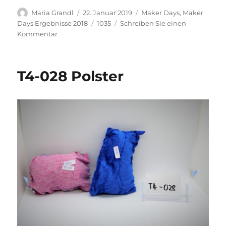
Autor
Veröffentlicht
Kategorien
Maria Grandl
22. Januar 2019
Maker Days
,
Maker
am
Schlagwörter
Days Ergebnisse 2018
1035
Schreiben Sie einen
zu
Kommentar
Z1-
006
Toranzeige
T4-028 Polster