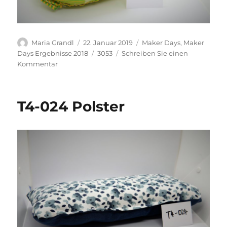
Autor
Veröffentlicht
Kategorien
Maria Grandl
22. Januar 2019
Maker Days
,
Maker
am
Schlagwörter
Days Ergebnisse 2018
3053
Schreiben Sie einen
zu
Kommentar
T4-
025
Polster
T4-024 Polster