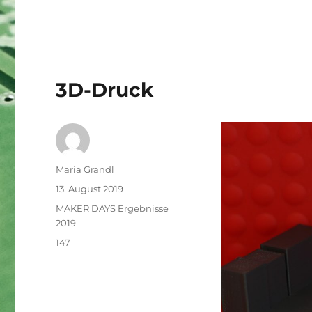
3D-Druck
Autor
Maria Grandl
Veröffentlicht
13. August 2019
am
Kategorien
MAKER DAYS Ergebnisse
2019
Schlagwörter
147