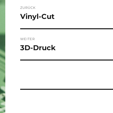
Beitragsnavigation
ZURÜCK
Vinyl-Cut
Vorheriger
Beitrag:
WEITER
3D-Druck
Nächster
Beitrag: