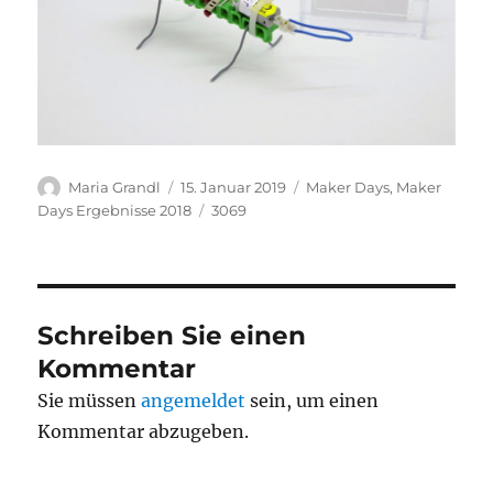
Autor
Veröffentlicht
Kategorien
Maria Grandl
15. Januar 2019
Maker Days
,
Maker
am
Schlagwörter
Days Ergebnisse 2018
3069
Schreiben Sie einen
Kommentar
Sie müssen
angemeldet
sein, um einen
Kommentar abzugeben.