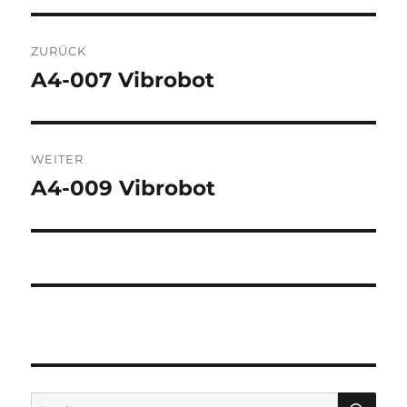
Beitragsnavigation
ZURÜCK
A4-007 Vibrobot
Vorheriger
Beitrag:
WEITER
A4-009 Vibrobot
Nächster
Beitrag:
SU
Suchen