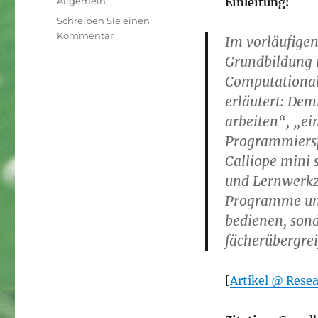
Allgemein
Einleitung:
Schreiben Sie einen
zu
Kommentar
Im vorläufigen
[Artikel]
Grundbildung 
Von
Computational
der
Muse
erläutert: Dem
geküsst
arbeiten“, „e
–
Programmiersp
Coding
mit
Calliope mini 
dem
und Lernwerkze
Calliope
Programme und
Mini
#MakerEducation
bedienen, son
#tugraz
fächerübergrei
[
Artikel @ Rese