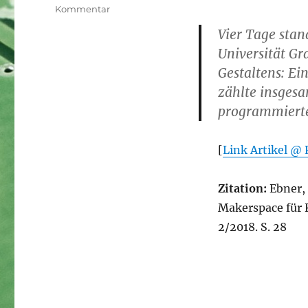
zu
Kommentar
[Artikel]
Vier Tage stan
Österreichs
Universität Gr
größter
Makerspace
Gestaltens: Ei
für
zählte insges
Kinder:
programmierten
MAKER
DAYS
for
[
Link Artikel @
kids
an
der
Zitation:
Ebner, 
TU
Makerspace für 
Graz
#makereduction
2/2018. S. 28
#making
#tugraz