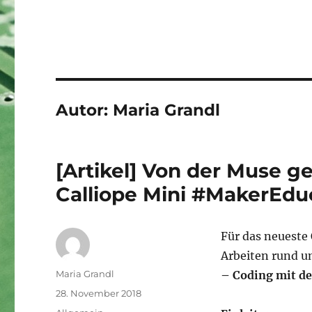
Autor:
Maria Grandl
[Artikel] Von der Muse g
Calliope Mini #MakerEdu
Für das neueste
Arbeiten rund u
Autor
Maria Grandl
– Coding mit de
Veröffentlicht
28. November 2018
am
Kategorien