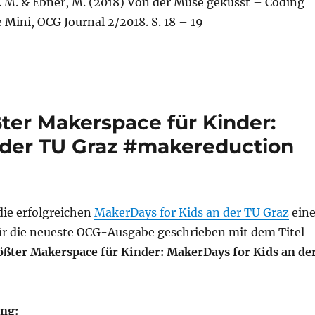
 M. & Ebner, M. (2018) Von der Muse geküsst – Coding
 Mini, OCG Journal 2/2018. S. 18 – 19
ßter Makerspace für Kinder:
 der TU Graz #makereduction
die erfolgreichen
MakerDays for Kids an der TU Graz
ein
für die neueste OCG-Ausgabe geschrieben mit dem Titel
ößter Makerspace für Kinder: MakerDays for Kids an de
ng: