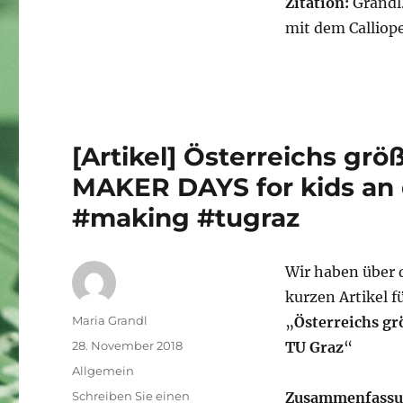
Zitation:
Grandl.
mit dem Calliope
[Artikel] Österreichs grö
MAKER DAYS for kids an
#making #tugraz
Wir haben über 
kurzen Artikel 
Autor
Maria Grandl
„
Österreichs gr
Veröffentlicht
28. November 2018
TU Graz
“
am
Kategorien
Allgemein
Schreiben Sie einen
Zusammenfassu