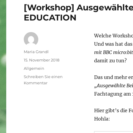
[Workshop] Ausgewählte
EDUCATION
Welche Worksho
Und was hat das
Autor
Maria Grandl
mit BBC micro:bi
Veröffentlicht
15. November 2018
damit zu tun?
am
Kategorien
Allgemein
Schreiben Sie einen
Das und mehr er
zu
Kommentar
„Ausgewählte Be
[Workshop]
Fachtagung am 16
Ausgewählte
Beispiele
aus
Hier gibt’s die
der
Hohla:
MAKER
EDUCATION