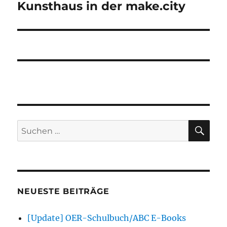
Kunsthaus in der make.city
Nächster
Beitrag:
SU
Suchen
nach:
NEUESTE BEITRÄGE
[Update] OER-Schulbuch/ABC E-Books