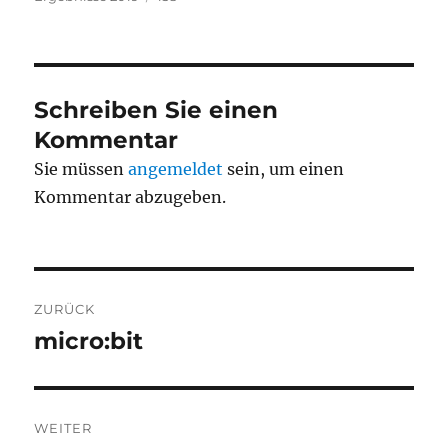
Schreiben Sie einen
Kommentar
Sie müssen
angemeldet
sein, um einen
Kommentar abzugeben.
Beitragsnavigation
ZURÜCK
micro:bit
Vorheriger
Beitrag:
WEITER