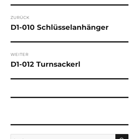
Beitragsnavigation
ZURÜCK
D1-010 Schlüsselanhänger
Vorheriger
Beitrag:
WEITER
D1-012 Turnsackerl
Nächster
Beitrag:
SU
Suchen