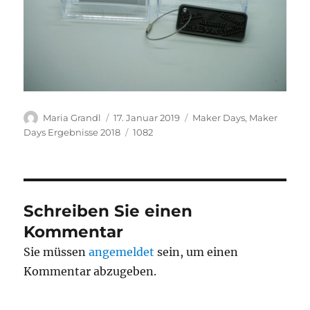
Autor
Veröffentlicht
Kategorien
Maria Grandl
17. Januar 2019
Maker Days
,
Maker
am
Schlagwörter
Days Ergebnisse 2018
1082
Schreiben Sie einen
Kommentar
Sie müssen
angemeldet
sein, um einen
Kommentar abzugeben.