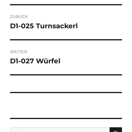
Beitragsnavigation
ZURÜCK
D1-025 Turnsackerl
Vorheriger
Beitrag:
WEITER
D1-027 Würfel
Nächster
Beitrag:
SU
Suchen