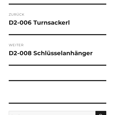
Beitragsnavigation
ZURÜCK
D2-006 Turnsackerl
Vorheriger
Beitrag:
WEITER
D2-008 Schlüsselanhänger
Nächster
Beitrag:
SU
Suchen