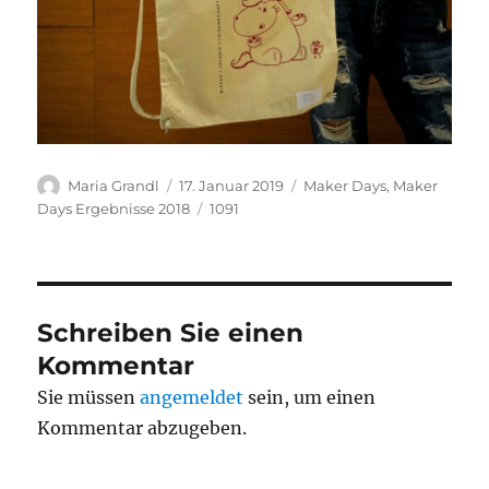
Autor
Veröffentlicht
Kategorien
Maria Grandl
17. Januar 2019
Maker Days
,
Maker
am
Schlagwörter
Days Ergebnisse 2018
1091
Schreiben Sie einen
Kommentar
Sie müssen
angemeldet
sein, um einen
Kommentar abzugeben.