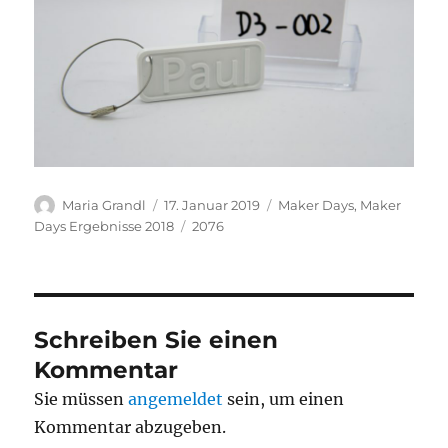
Autor
Veröffentlicht
Kategorien
Maria Grandl
17. Januar 2019
Maker Days
,
Maker
am
Schlagwörter
Days Ergebnisse 2018
2076
Schreiben Sie einen
Kommentar
Sie müssen
angemeldet
sein, um einen
Kommentar abzugeben.