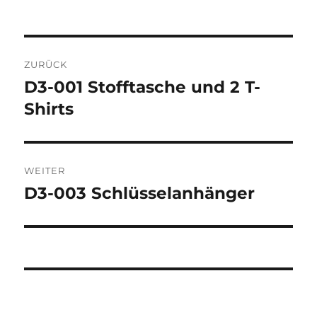
Beitragsnavigation
ZURÜCK
D3-001 Stofftasche und 2 T-
Vorheriger
Beitrag:
Shirts
WEITER
D3-003 Schlüsselanhänger
Nächster
Beitrag: