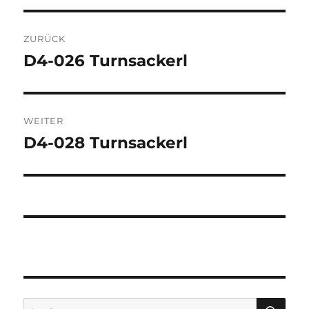
Beitragsnavigation
ZURÜCK
D4-026 Turnsackerl
Vorheriger
Beitrag:
WEITER
D4-028 Turnsackerl
Nächster
Beitrag:
SU
Suchen