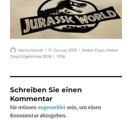
Autor
Veröffentlicht
Kategorien
Maria Grandl
17. Januar 2019
Maker Days
,
Maker
am
Schlagwörter
Days Ergebnisse 2018
1056
Schreiben Sie einen
Kommentar
Sie müssen
angemeldet
sein, um einen
Kommentar abzugeben.