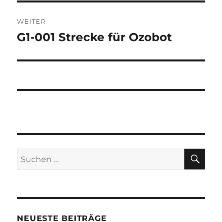
WEITER
G1-001 Strecke für Ozobot
Nächster
Beitrag:
SU
Suchen
nach:
NEUESTE BEITRÄGE