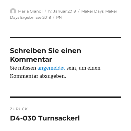
Autor
Veröffentlicht
Kategorien
Maria Grandl
17. Januar 2019
Maker Days
,
Maker
am
Schlagwörter
Days Ergebnisse 2018
PN
Schreiben Sie einen
Kommentar
Sie müssen
angemeldet
sein, um einen
Kommentar abzugeben.
Beitragsnavigation
ZURÜCK
D4-030 Turnsackerl
Vorheriger
Beitrag: