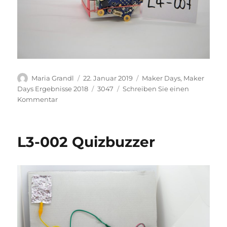
Autor
Veröffentlicht
Kategorien
Maria Grandl
22. Januar 2019
Maker Days
,
Maker
am
Schlagwörter
Days Ergebnisse 2018
3047
Schreiben Sie einen
zu
Kommentar
L4-
007
Milchmonster
L3-002 Quizbuzzer