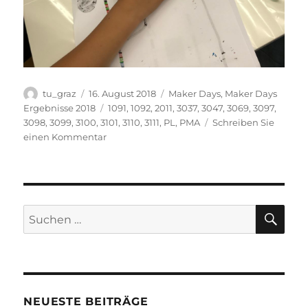
Autor
Veröffentlicht
Kategorien
tu_graz
16. August 2018
Maker Days
,
Maker Days
am
Schlagwörter
Ergebnisse 2018
1091
,
1092
,
2011
,
3037
,
3047
,
3069
,
3097
,
3098
,
3099
,
3100
,
3101
,
3110
,
3111
,
PL
,
PMA
Schreiben Sie
zu
einen Kommentar
Ozobot:
Programmieren
mit
Farben!
(3.
SU
Suchen
Tag)
nach:
NEUESTE BEITRÄGE