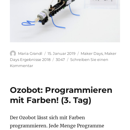
Autor
Veröffentlicht
Kategorien
Maria Grandl
15. Januar 2019
Maker Days
,
Maker
am
Schlagwörter
Days Ergebnisse 2018
3047
Schreiben Sie einen
zu
Kommentar
A4-
004
Vibrobot
Ozobot: Programmieren
mit Farben! (3. Tag)
Der Ozobot lässt sich mit Farben
programmieren. Jede Menge Programme