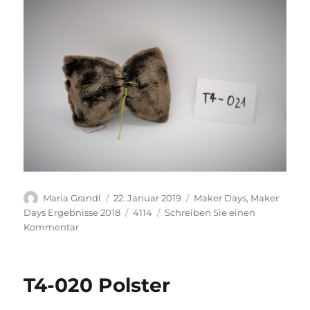
Autor
Veröffentlicht
Kategorien
Maria Grandl
22. Januar 2019
Maker Days
,
Maker
am
Schlagwörter
Days Ergebnisse 2018
4114
Schreiben Sie einen
zu
Kommentar
T4-
021
Polster
T4-020 Polster