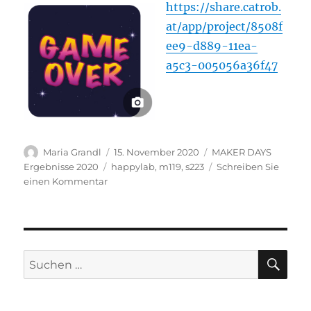
https://share.catrob.
at/app/project/8508f
ee9-d889-11ea-
a5c3-005056a36f47
Autor
Veröffentlicht
Kategorien
Maria Grandl
15. November 2020
MAKER DAYS
am
Schlagwörter
Ergebnisse 2020
happylab
,
m119
,
s223
Schreiben Sie
zu
einen Kommentar
space
shouter
SU
Suchen
nach: