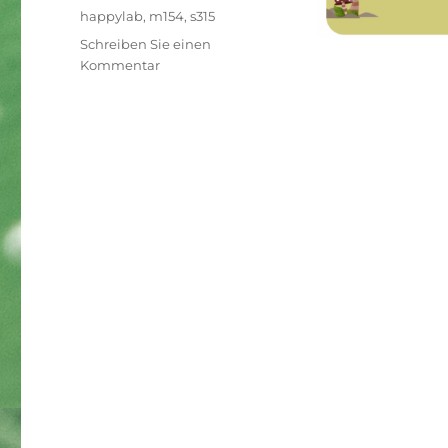
Schlagwörter
happylab
,
m154
,
s315
Schreiben Sie einen
zu
Kommentar
Spiel