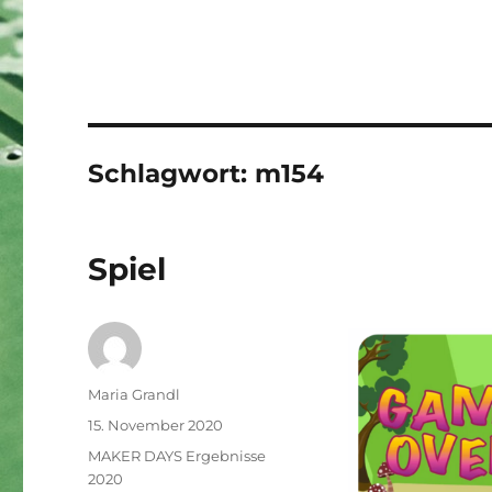
Schlagwort:
m154
Spiel
Autor
Maria Grandl
Veröffentlicht
15. November 2020
am
Kategorien
MAKER DAYS Ergebnisse
2020