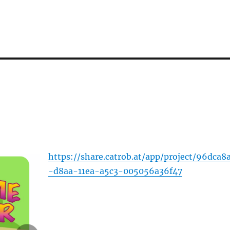
https://share.catrob.at/app/project/96dca8
-d8aa-11ea-a5c3-005056a36f47