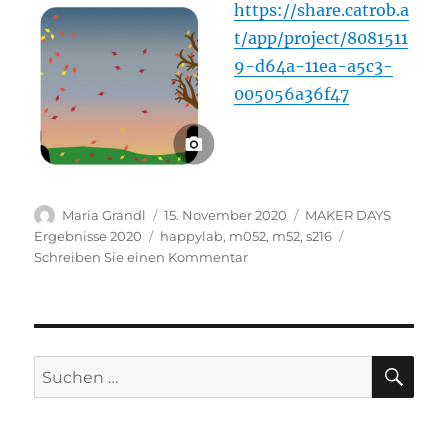
https://share.catrob.a
t/app/project/8081511
9-d64a-11ea-a5c3-
005056a36f47
Autor
Veröffentlicht
Kategorien
Maria Grandl
15. November 2020
MAKER DAYS
am
Schlagwörter
Ergebnisse 2020
happylab
,
m052
,
m52
,
s216
zu
Schreiben Sie einen Kommentar
Autumn
SU
Suchen
nach: