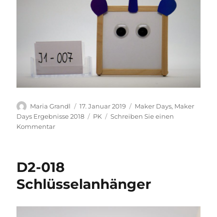
Autor
Veröffentlicht
Kategorien
Maria Grandl
17. Januar 2019
Maker Days
,
Maker
am
Schlagwörter
Days Ergebnisse 2018
PK
Schreiben Sie einen
zu
Kommentar
J1-
007
Einhorn-
D2-018
Wanddeko
Schlüsselanhänger