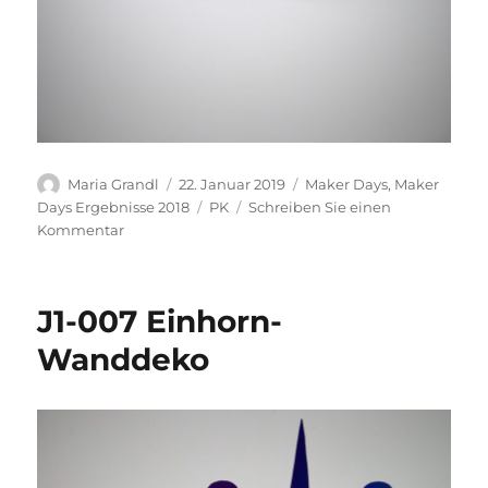
Autor
Veröffentlicht
Kategorien
Maria Grandl
22. Januar 2019
Maker Days
,
Maker
am
Schlagwörter
Days Ergebnisse 2018
PK
Schreiben Sie einen
zu
Kommentar
T2-
001
Notizbuch
J1-007 Einhorn-
Wanddeko