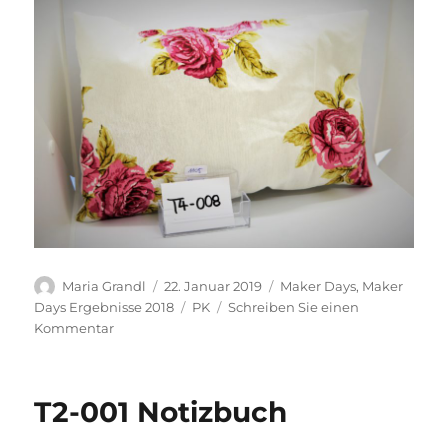
Autor
Veröffentlicht
Kategorien
Maria Grandl
22. Januar 2019
Maker Days
,
Maker
am
Schlagwörter
Days Ergebnisse 2018
PK
Schreiben Sie einen
zu
Kommentar
T4-
008
Polster
T2-001 Notizbuch