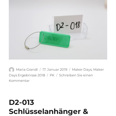
Autor
Veröffentlicht
Kategorien
Maria Grandl
17. Januar 2019
Maker Days
,
Maker
am
Schlagwörter
Days Ergebnisse 2018
PK
Schreiben Sie einen
zu
Kommentar
D2-
018
Schlüsselanhänger
D2-013
Schlüsselanhänger &