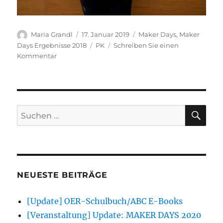
Autor
Veröffentlicht
Kategorien
Maria Grandl
17. Januar 2019
Maker Days
,
Maker
am
Schlagwörter
Days Ergebnisse 2018
PK
Schreiben Sie einen
zu
Kommentar
D1-
012
Turnsackerl
SU
Suchen
nach:
NEUESTE BEITRÄGE
[Update] OER-Schulbuch/ABC E-Books
[Veranstaltung] Update: MAKER DAYS 2020