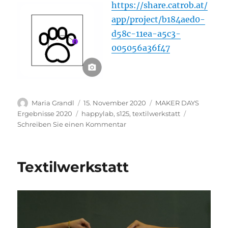
https://share.catrob.at/
app/project/b184aed0-
d58c-11ea-a5c3-
005056a36f47
Autor
Veröffentlicht
Kategorien
Maria Grandl
15. November 2020
MAKER DAYS
am
Schlagwörter
Ergebnisse 2020
happylab
,
s125
,
textilwerkstatt
zu
Schreiben Sie einen Kommentar
Stickmuster
Textilwerkstatt