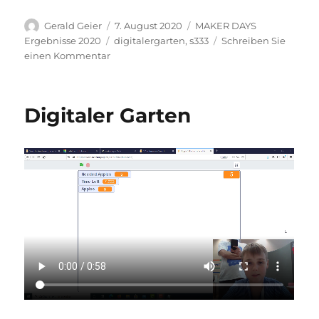
Autor
Veröffentlicht
Kategorien
Gerald Geier
7. August 2020
MAKER DAYS
am
Schlagwörter
Ergebnisse 2020
digitalergarten
,
s333
Schreiben Sie
zu
einen Kommentar
Digitaler
Garten
Digitaler Garten