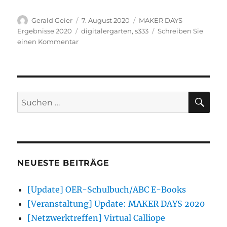
Autor
Veröffentlicht
Kategorien
Gerald Geier
7. August 2020
MAKER DAYS
am
Schlagwörter
Ergebnisse 2020
digitalergarten
,
s333
Schreiben Sie
zu
einen Kommentar
Digitaler
Garten
SU
Suchen
nach:
NEUESTE BEITRÄGE
[Update] OER-Schulbuch/ABC E-Books
[Veranstaltung] Update: MAKER DAYS 2020
[Netzwerktreffen] Virtual Calliope