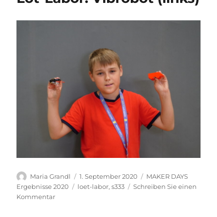
Autor
Veröffentlicht
Kategorien
Maria Grandl
1. September 2020
MAKER DAYS
am
Schlagwörter
Ergebnisse 2020
loet-labor
,
s333
Schreiben Sie einen
zu
Kommentar
Löt-
Labor: