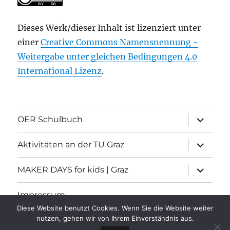
Dieses Werk/dieser Inhalt ist lizenziert unter
einer
Creative Commons Namensnennung -
Weitergabe unter gleichen Bedingungen 4.0
International Lizenz
.
Unterme
OER Schulbuch
öffnen
Unterme
Aktivitäten an der TU Graz
öffnen
Unterme
MAKER DAYS for kids | Graz
öffnen
Impressum
Diese Website benutzt Cookies. Wenn Sie die Website weiter
nutzen, gehen wir von Ihrem Einverständnis aus.
Informatische Grundbildung
Stolz präsentiert von