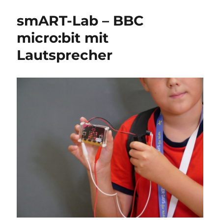
Vibrobot
smART-Lab – BBC
(links)
micro:bit mit
Lautsprecher